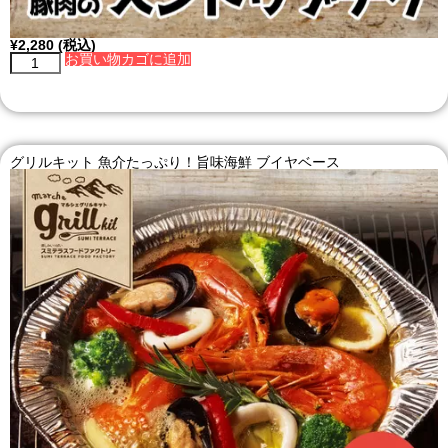
¥
2,280
(税込)
お買い物カゴに追加
グリルキット 魚介たっぷり！旨味海鮮 ブイヤベース