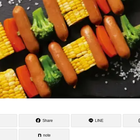
Share
LINE
note