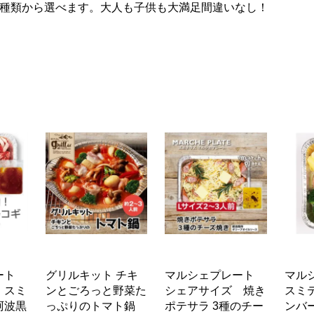
3種類から選べます。大人も子供も大満足間違いなし！
レート
グリルキット チキ
マルシェプレート
マル
 スミ
ンとごろっと野菜た
シェアサイズ 焼き
スミ
阿波黒
っぷりのトマト鍋
ポテサラ 3種のチー
ンバ