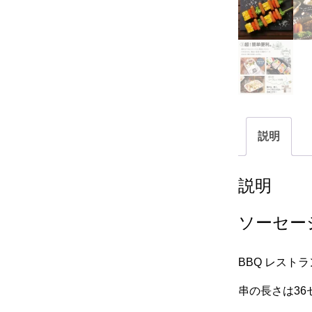
説明
説明
ソーセー
BBQ レスト
串の長さは36