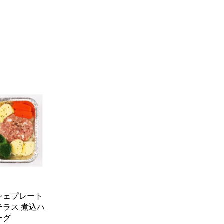
シェプレート
テラス 煮込ハ
ーグ