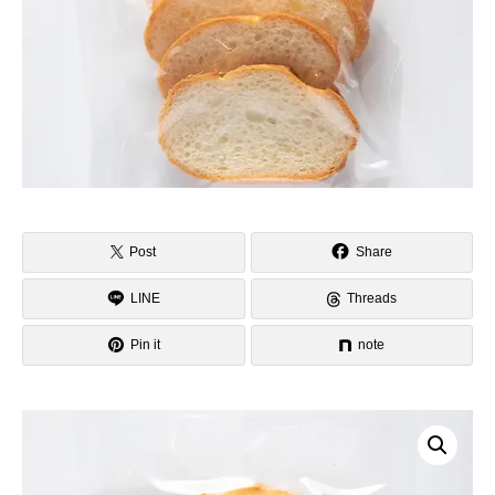
Post
Share
LINE
Threads
Pin it
note