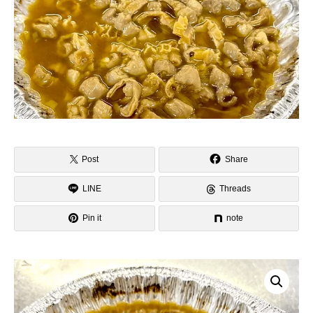
Post
Share
LINE
Threads
Pin it
note