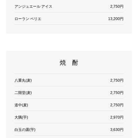
アンジュエール アイス
2,750円
ローラン ペリエ
13,200円
焼 酎
八重丸(麦)
2,750円
二階堂(麦)
2,750円
道中(麦)
2,750円
大隅(芋)
2,970円
白玉の露(芋)
3,630円