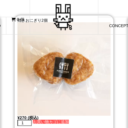
イチヤ
0 個
焼きおにぎり2個
D
CONCEP
¥
270
(税込)
お買い物カゴに追加