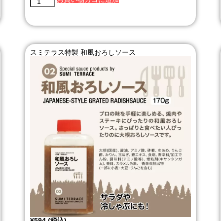
スミテラス特製 和風おろしソース
¥
594
(税込)