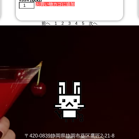
お買い物カゴに追加
前へ
1
2
3
4
5
次へ
〒420-0839静岡県静岡市葵区鷹匠2-21-8