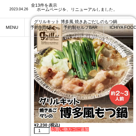
全13件を表示
2023.04.26
ホームページを、リニューアルしました。
グリルキット 博多風 焼きあごだしのもつ鍋
MENU
予約制BAR
予約制セルフBAR
ICHIYA FOO
¥
2,230
(税込)
お買い物カゴに追加