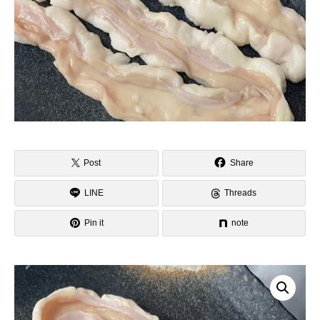
Post
Share
LINE
Threads
Pin it
note