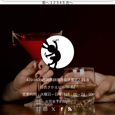
前へ
1
2
3
4
5
次へ
420-0839静岡県静岡市葵区鷹匠2-21-8
日吉さかえビル7F-B2
営業時間：火曜日～日曜日18：00～24：00
※完全予約制※