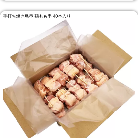
手打ち焼き鳥串 鶏もも串 40本入り