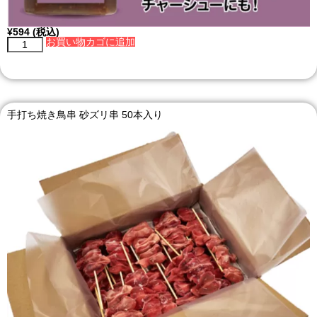
¥
594
(税込)
お買い物カゴに追加
手打ち焼き鳥串 砂ズリ串 50本入り