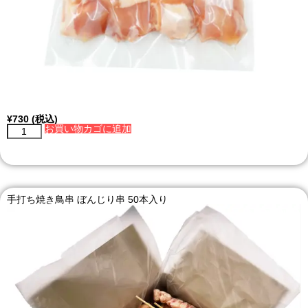
¥
730
(税込)
お買い物カゴに追加
手打ち焼き鳥串 ぼんじり串 50本入り