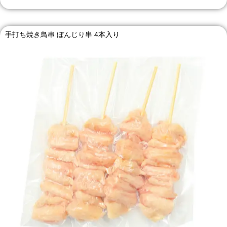
手打ち焼き鳥串 ぼんじり串 4本入り