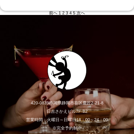
前へ
1
2
3
4
5
次へ
420-0839静岡県静岡市葵区鷹匠2-21-8
日吉さかえビル7F-B2
営業時間：火曜日～日曜日18：00～24：00
※完全予約制※