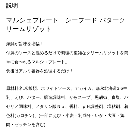
説明
マルシェプレート シーフード バターク
リームリゾット
海鮮が旨味を増幅！
付属のソースと温めるだけで調理の複雑なクリームリゾットを簡
単に食べれるマルシエプレート。
食後はアルミ容器を処理するだけ！
原材料名:米飯類、ホワイトソース、アカイカ、森永北海道3.6牛
乳、えび、バター、醸造調味料、がらスープ、黒胡椒、食塩、パ
セリ／調味料、メタリン酸Ｎａ、香料、ｐＨ調整剤、増粘剤、着
色料(カロチン)、(一部にえび・小麦・乳成分・いか・大豆・鶏
肉・ゼラチンを含む)