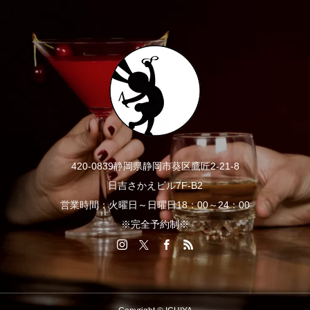
420-0839静岡県静岡市葵区鷹匠2-21-8
日吉さかえビル7F-B2
営業時間：火曜日～日曜日18：00～24：00
※完全予約制※