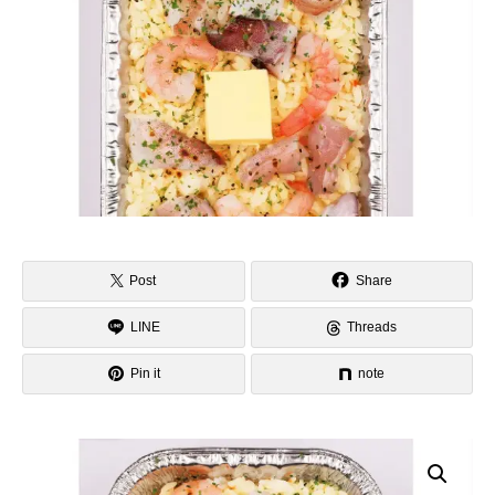
Post
Share
LINE
Threads
Pin it
note