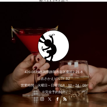
前へ
1
2
3
4
5
次へ
420-0839静岡県静岡市葵区鷹匠2-21-8
日吉さかえビル7F-B2
営業時間：火曜日～日曜日18：00～24：00
※完全予約制※