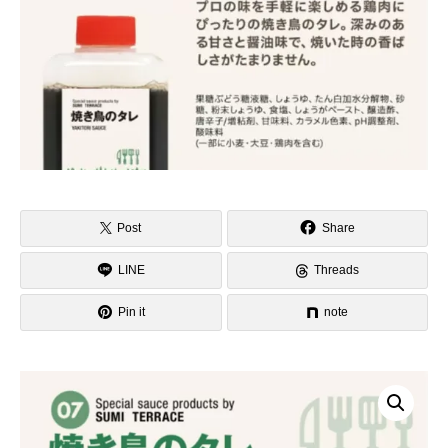
Post
Share
LINE
Threads
Pin it
note