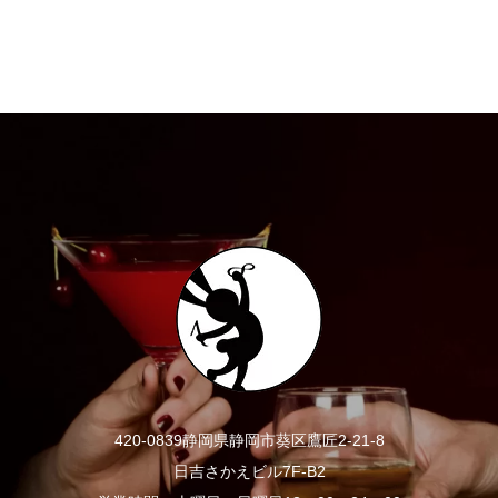
420-0839静岡県静岡市葵区鷹匠2-21-8
日吉さかえビル7F-B2